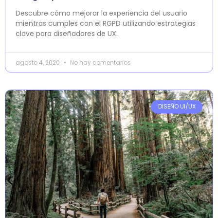
Descubre cómo mejorar la experiencia del usuario
mientras cumples con el RGPD utilizando estrategias
clave para diseñadores de UX.
agosto 4, 2020
No hay comentarios
DISEÑO UI/UX