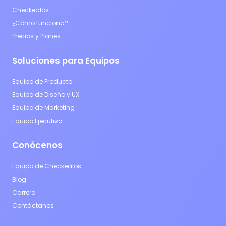
Checkealos
¿Cómo funciona?
Precios y Planes
Soluciones para Equipos
Equipo de Producto
Equipo de Diseño y UX
Equipo de Marketing
Equipo Ejecutivo
Conócenos
Equipo de Checkealos
Blog
Carrera
Contáctanos