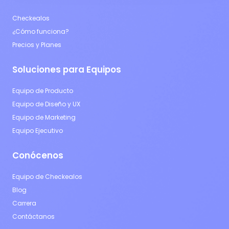
Checkealos
¿Cómo funciona?
Precios y Planes
Soluciones para Equipos
Equipo de Producto
Equipo de Diseño y UX
Equipo de Marketing
Equipo Ejecutivo
Conócenos
Equipo de Checkealos
Blog
Carrera
Contáctanos